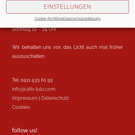
Öffnungszeiten
EINSTELLUNGEN
Montag bis Donnerstag 9 – 1 Uhr
Cookie-Richtlinie
Datenschutzerklärung
Freitag & Samstag 9 – 2 Uhr
Sonntag 10 – 24 Uhr
Wir behalten uns vor, das Licht auch mal früher
auszuschalten.
Tel: 0511 533 61 93
info@cafe-lulu.com
Impressum
|
Datenschutz
Cookies
follow us!